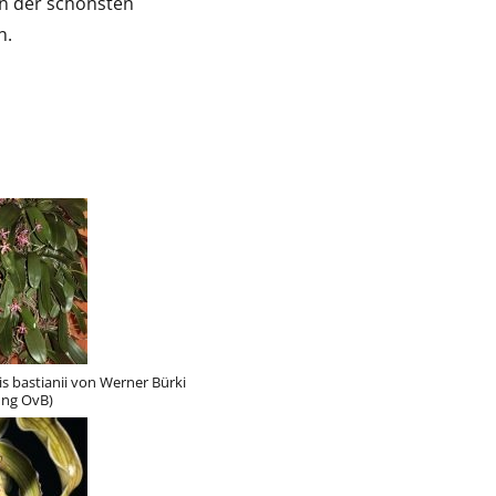
on der schönsten
n.
s bastianii von Werner Bürki
ung OvB)