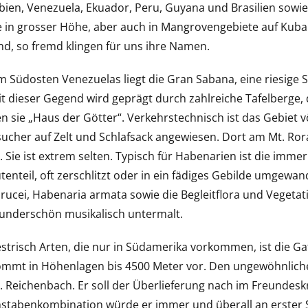
ien, Venezuela, Ekuador, Peru, Guyana und Brasilien sowie
e in grosser Höhe, aber auch in Mangrovengebiete auf Kuba
d, so fremd klingen für uns ihre Namen.
m Südosten Venezuelas liegt die Gran Sabana, eine riesige 
t dieser Gegend wird geprägt durch zahlreiche Tafelberge, d
n sie „Haus der Götter“. Verkehrstechnisch ist das Gebiet v
cher auf Zelt und Schlafsack angewiesen. Dort am Mt. Rora
Sie ist extrem selten. Typisch für Habenarien ist die immer d
tenteil, oft zerschlitzt oder in ein fädiges Gebilde umgewand
rucei, Habenaria armata sowie die Begleitflora und Veget
underschön musikalisch untermalt.
estrisch Arten, die nur in Südamerika vorkommen, ist die Ga
kommt in Höhenlagen bis 4500 Meter vor. Den ungewöhnli
G. Reichenbach. Er soll der Überlieferung nach im Freundesk
stabenkombination würde er immer und überall an erster S