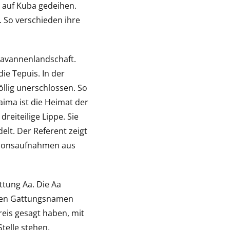
 auf Kuba gedeihen.
. So verschieden ihre
Savannenlandschaft.
ie Tepuis. In der
öllig unerschlossen. So
ima ist die Heimat der
reiteilige Lippe. Sie
elt. Der Referent zeigt
ationsaufnahmen aus
ttung Aa. Die Aa
chen Gattungsnamen
reis gesagt haben, mit
telle stehen.