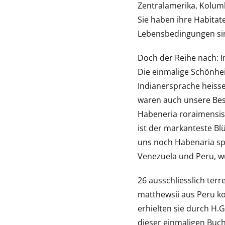
Zentralamerika, Kolumb
Sie haben ihre Habitat
Lebensbedingungen sin
Doch der Reihe nach: I
Die einmalige Schönhei
Indianersprache heisse
waren auch unsere Besu
Habeneria roraimensis. 
ist der markanteste Blü
uns noch Habenaria sp
Venezuela und Peru, w
26 ausschliesslich terr
matthewsii aus Peru 
erhielten sie durch H.
dieser einmaligen Buch