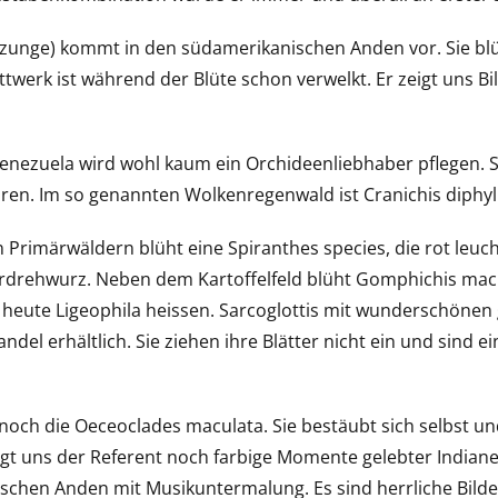
zunge) kommt in den südamerikanischen Anden vor. Sie bl
attwerk ist während der Blüte schon verwelkt. Er zeigt uns 
nezuela wird wohl kaum ein Orchideenliebhaber pflegen. Si
en. Im so genannten Wolkenregenwald ist Cranichis diphyl
 Primärwäldern blüht eine Spiranthes species, die rot leuch
drehwurz. Neben dem Kartoffelfeld blüht Gomphichis macb
 heute Ligeophila heissen. Sarcoglottis mit wunderschönen
ndel erhältlich. Sie ziehen ihre Blätter nicht ein und sind ei
och die Oeceoclades maculata. Sie bestäubt sich selbst und 
gt uns der Referent noch farbige Momente gelebter Indiane
chen Anden mit Musikuntermalung. Es sind herrliche Bilder